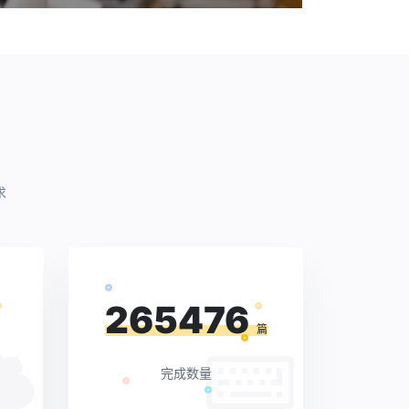
求
265476
篇
完成数量