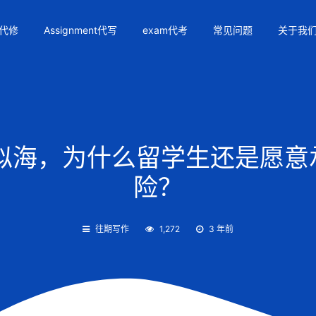
代修
Assignment代写
exam代考
常见问题
关于我
海，为什么留学生还是愿意承
险？
往期写作
1,272
3 年前