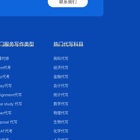
联系我们
门服务写作类型
热门代写科目
课代修
商科代写
am代考
经济代写
iz代考
金融代写
say代写
会计代写
signment代写
统计代写
se study 代写
数学代写
per代写
物理代写
oposal 代写
生物代写
MAT代考
化学代写