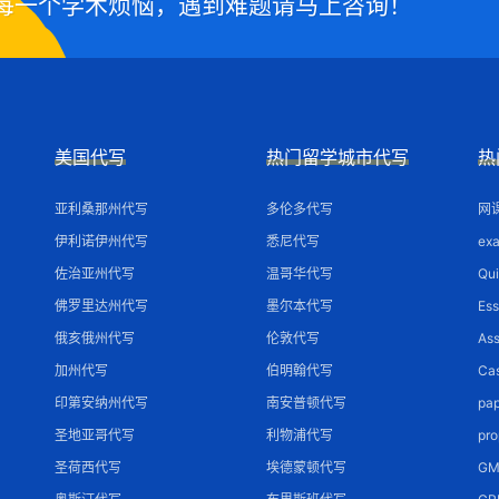
每一个学术烦恼，遇到难题请马上咨询！
美国代写
热门留学城市代写
热
亚利桑那州代写
多伦多代写
网
伊利诺伊州代写
悉尼代写
ex
佐治亚州代写
温哥华代写
Qu
佛罗里达州代写
墨尔本代写
Es
俄亥俄州代写
伦敦代写
As
加州代写
伯明翰代写
Ca
印第安纳州代写
南安普顿代写
pa
圣地亚哥代写
利物浦代写
pr
圣荷西代写
埃德蒙顿代写
G