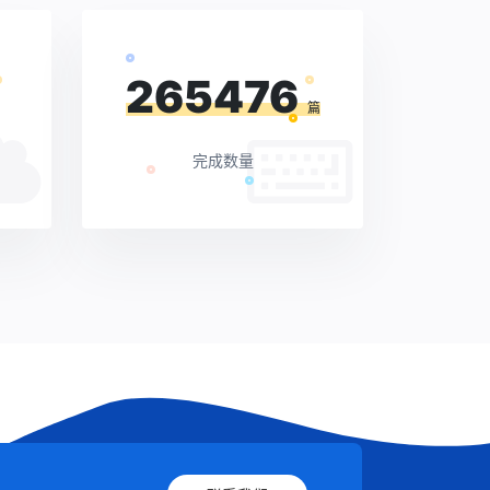
265476
篇
完成数量