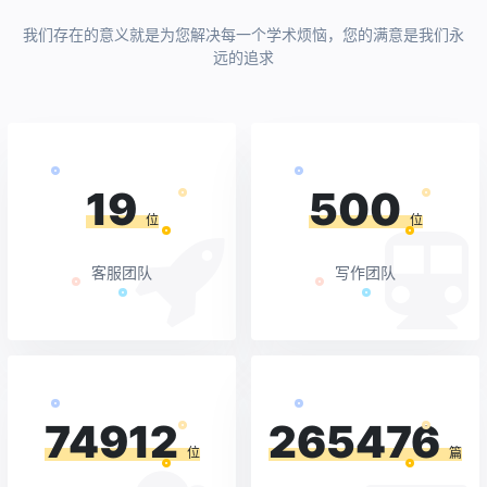
我们存在的意义就是为您解决每一个学术烦恼，您的满意是我们永
远的追求
19
500
位
位
客服团队
写作团队
74912
265476
位
篇