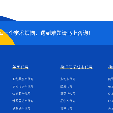
每一个学术烦恼，遇到难题请马上咨询！
美国代写
热门留学城市代写
热
亚利桑那州代写
多伦多代写
网
伊利诺伊州代写
悉尼代写
ex
佐治亚州代写
温哥华代写
Qu
佛罗里达州代写
墨尔本代写
Es
俄亥俄州代写
伦敦代写
As