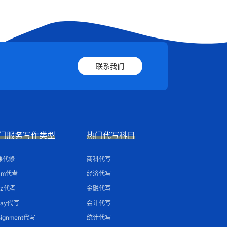
联系我们
门服务写作类型
热门代写科目
课代修
商科代写
am代考
经济代写
iz代考
金融代写
say代写
会计代写
signment代写
统计代写