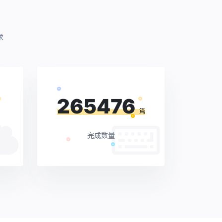
求
265476
篇
完成数量