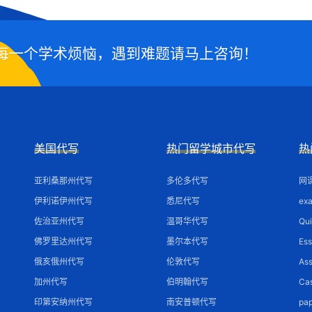
每一个学术烦恼，遇到难题请马上咨询！
美国代写
热门留学城市代写
热
亚利桑那州代写
多伦多代写
网
伊利诺伊州代写
悉尼代写
ex
佐治亚州代写
温哥华代写
Qu
佛罗里达州代写
墨尔本代写
Es
俄亥俄州代写
伦敦代写
As
加州代写
伯明翰代写
Ca
印第安纳州代写
南安普顿代写
pa