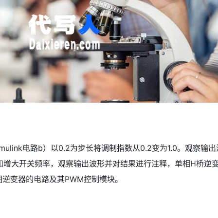
mulink电路b）以0.2为步长将调制指数从0.2变为1.0。观察
小和增大开关频率，观察输出波形并对结果进行注释，单相H桥逆
立了单相逆变器的电路及其PWM控制模块。