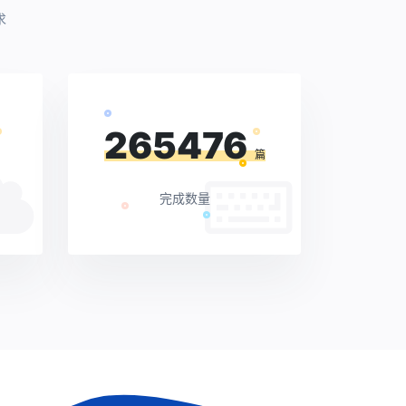
求
265476
篇
完成数量