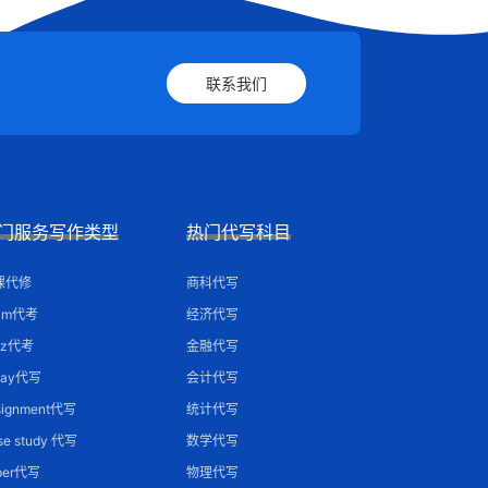
联系我们
门服务写作类型
热门代写科目
课代修
商科代写
am代考
经济代写
iz代考
金融代写
say代写
会计代写
signment代写
统计代写
se study 代写
数学代写
per代写
物理代写