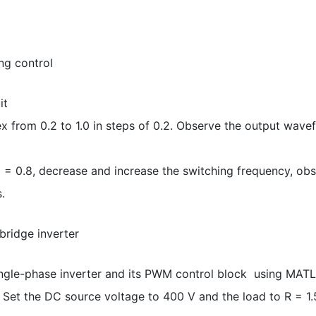
ng control
it
ex from 0.2 to 1.0 in steps of 0.2. Observe the output wa
x = 0.8, decrease and increase the switching frequency, o
.
bridge inverter
 single-phase inverter and its PWM control block using MA
et the DC source voltage to 400 V and the load to R = 1.