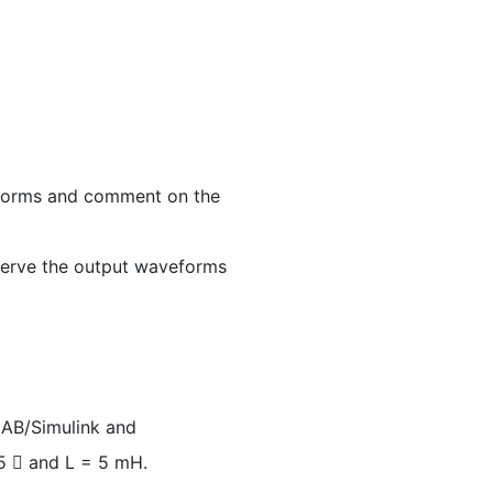
veforms and comment on the
bserve the output waveforms
TLAB/Simulink and
5  and L = 5 mH.