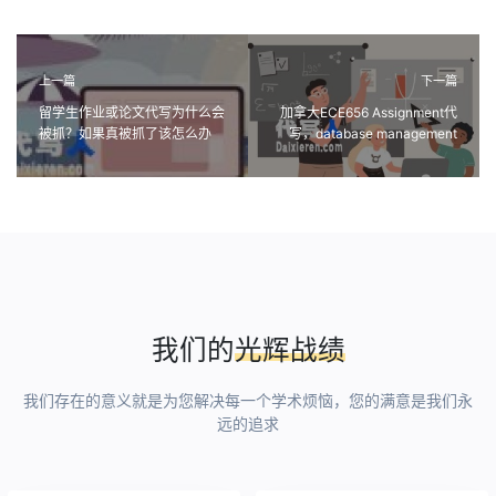
上一篇
下一篇
留学生作业或论文代写为什么会
加拿大ECE656 Assignment代
被抓？如果真被抓了该怎么办
写，database management
呐？
system课程代写
我们的
光辉战绩
我们存在的意义就是为您解决每一个学术烦恼，您的满意是我们永
远的追求