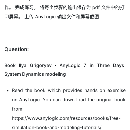
作。 完成练习。 将每个步骤的输出保存为 pdf 文件中的打
印屏幕。 上传 AnyLogic 输出文件和屏幕截图 ...
Question:
Book Ilya Grigoryev · AnyLogic 7 in Three Days|
System Dynamics modeling
Read the book which provides hands on exercise
on AnyLogic. You can down load the original book
from:
https://www.anylogic.com/resources/books/free-
simulation-book-and-modeling-tutorials/